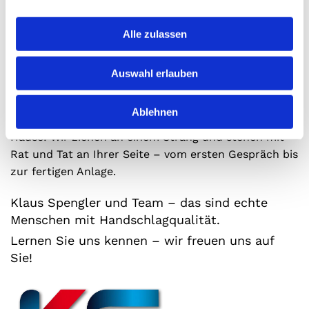
Wie uns ein Kunde mal sagte:
„Der Heizungsraum war sauberer als vorher – einfach
Alle zulassen
top!“
Auswahl erlauben
Wir sind für Sie da
Ablehnen
Ob im Büro, auf der Baustelle oder bei Ihnen zu
Hause: Wir ziehen an einem Strang und stehen mit
Rat und Tat an Ihrer Seite – vom ersten Gespräch bis
zur fertigen Anlage.
Klaus Spengler und Team – das sind echte
Menschen mit Handschlagqualität.
Lernen Sie uns kennen – wir freuen uns auf
Sie!